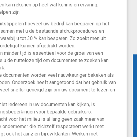
n kan rekenen op heel wat kennis en ervaring.
lpen zijn:
itstippelen hoeveel uw bedrijf kan besparen op het
n samen met u de bestaande afdrukprocedures en
aarbij u tot 30 % kan besparen. Zo zoekt men uit
rdeligst kunnen afgedrukt worden.
n minder tijd is essentieel voor de groei van een
oe u de nutteloze tijd om documenten te zoeken kan
rk.
ge documenten worden veel nauwkeuriger bekeken als
boden. Onderzoek heeft aangetoond dat het gebruik van
en veel sneller geneigd zijn om uw document te lezen én
iet iedereen in uw documenten kan kijken, is
gangsbeperkingen voor bepaalde gebruikers.
cht voor het milieu is al lang geen zaak meer van
 ondernemer die zichzelf respecteert werkt met
oogt ook het aanzien bij uw klanten. Werken met