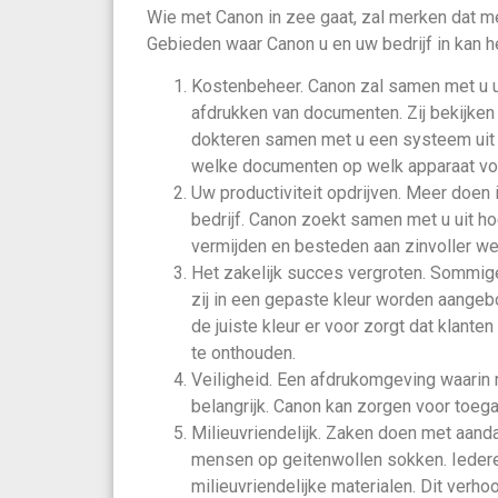
Wie met Canon in zee gaat, zal merken dat me
Gebieden waar Canon u en uw bedrijf in kan he
Kostenbeheer. Canon zal samen met u u
afdrukken van documenten. Zij bekijke
dokteren samen met u een systeem uit w
welke documenten op welk apparaat voo
Uw productiviteit opdrijven. Meer doen i
bedrijf. Canon zoekt samen met u uit h
vermijden en besteden aan zinvoller we
Het zakelijk succes vergroten. Sommi
zij in een gepaste kleur worden aange
de juiste kleur er voor zorgt dat klant
te onthouden.
Veiligheid. Een afdrukomgeving waarin n
belangrijk. Canon kan zorgen voor toe
Milieuvriendelijk. Zaken doen met aanda
mensen op geitenwollen sokken. Iedere
milieuvriendelijke materialen. Dit verh