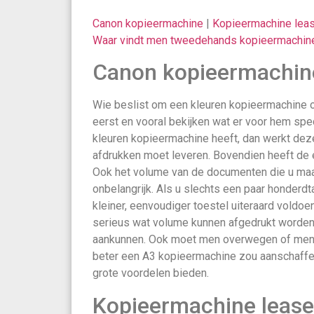
Canon kopieermachine
|
Kopieermachine lea
Waar vindt men tweedehands kopieermachin
Canon kopieermachin
Wie beslist om een kleuren kopieermachine 
eerst en vooral bekijken wat er voor hem spec
kleuren kopieermachine heeft, dan werkt deze
afdrukken moet leveren. Bovendien heeft de e
Ook het volume van de documenten die u maande
onbelangrijk. Als u slechts een paar honderdt
kleiner, eenvoudiger toestel uiteraard voldo
serieus wat volume kunnen afgedrukt worden e
aankunnen. Ook moet men overwegen of men
beter een A3 kopieermachine zou aanschaffen.
grote voordelen bieden.
Kopieermachine lease