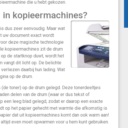
opieermachine die u hebt gekozen.
n in kopieermachines?
is dus zeer eenvoudig. Maar wat
dat uw document exact wordt
 voor deze magische technologie
n alle kopieermachines zit de drum
 op de startknop duwt, wordt het
 vangt dit licht op. De belichte
verliezen daarbij hun lading. Wat
agina op de drum.
s (de toner) op de drum gelegd. Deze tonerdeeltjes
laden delen van de drum (waar er dus tekst of
op een leeg blad gelegd, zodat er daarop een exacte
ordt op het papier gehecht met warmte die afkomstig is
apier dat uit kopieermachines komt dan ook warm aan!
e altijd even moet opwarmen voor u hem kunt gebruiken.