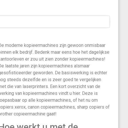
De moderne kopieermachines zijn gewoon onmisbaar
binnen elk bedrijf. Bedenk maar eens hoe het dagelijkse
kantoorleven er zou uit zien zonder kopieermachines!
De laatste jaren zijn kopieermachines alsmaar
gesofisticeerder geworden. De basiswerking is echter
nog steeds dezelfde en is zeer goed te vergelijken
met die van laserprinters. Een kort overzicht van de
werking van kopieermachines vindt u hier. Deze is
toepasbaar op alle kopieermachines, of het nu om
copiers xerox, canon copieermachines, sharp copiers of
brother copieermachine gaat!
Hoe werkt u met de