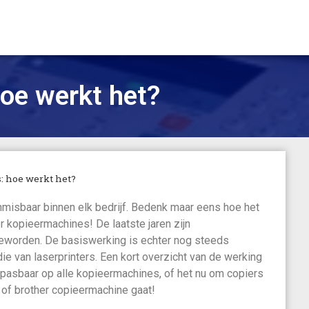
oe werkt het?
 hoe werkt het?
isbaar binnen elk bedrijf. Bedenk maar eens hoe het
r kopieermachines! De laatste jaren zijn
eworden. De basiswerking is echter nog steeds
ie van laserprinters. Een kort overzicht van de werking
epasbaar op alle kopieermachines, of het nu om copiers
 of brother copieermachine gaat!